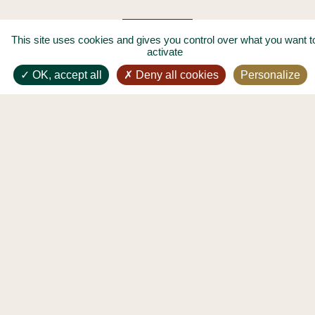
This site uses cookies and gives you control over what you want t
activate
OK, accept all
Deny all cookies
Personalize
OFFRIR LES DEUX MAGOTS
GROUPES ET PRIVATISATIONS
MENTIONS LÉGALES
PROTECTION DES DONNÉES PERSONNELLES
PLAN DU SITE
CE SITE A ÉTÉ ÉCO-CONÇU
B
Mesure Eco-Index effectuée le 01/06/2023
HORAIRES 07H30 - 01H00
+33 1 45 48 55 25